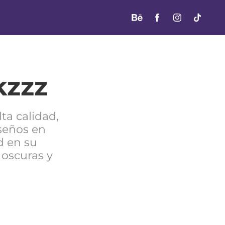
kzzz
ta calidad,
iseños en
d en su
 oscuras y